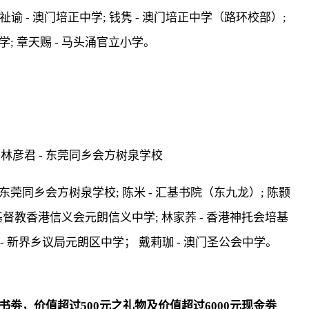
 魏祉谕 - 澳门培正中学; 钱隽 - 澳门培正中学（路环校部）;
学; 章天赐 - 马头涌官立小学。
 林彦君 - 东莞同乡会方树泉学校
 东莞同乡会方树泉学校; 陈米 - 汇基书院（东九龙）; 陈颢
 - 基督教香港信义会元朗信义中学; 林家荞 - 香港神托会培基
 - 新界乡议局元朗区中学； 戴莉珈 - 澳门圣公会中学。
书劵，价值超过500元之礼物及价值超过6000元现金劵