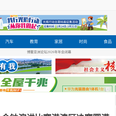
汽车
教育
家居
时尚
食品
博鳌亚洲论坛2026年年会闭幕