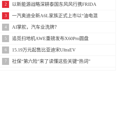
以新能源战略深耕泰国东风风行携FRIDA
2
一汽奥迪全新A6L家族正式上市以“油电混
3
AI掌舵，汽车业洗牌？
4
追觅扫地机AWE重磅发布X60Pro圆盘
5
15.19万元起售比亚迪宋UltraEV
6
社保“第六险”来了读懂这些关键“热词”
7