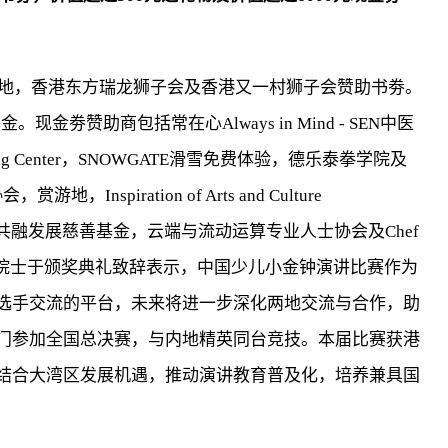
书劵及场地，香港东方瑞龙狮子会及香港又一村狮子会赞助书劵。
基金。现金劵赞助商包括常在心Always in Mind - SEN中医
arning Center，SNOWGATE滑雪免费体验，德乐泰拳学院及
spiration of Arts and Culture
会，共融发展慈善基金，云端与流动运算专业人士协会及Chef
启鸿院士于颁奖典礼致辞表示，中国少儿小金钟演讲比赛作为
选手交流的平台，未来将进一步深化两地交流与合作，助
门参加全国总决赛，与内地精英同台竞技。本届比赛获港
结合大湾区发展机遇，推动演讲教育普及化，培养兼具国