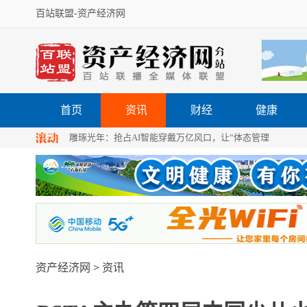
百站联盟-
资产经济网
首页
资讯
财经
健康
雕琢光年：抢占AI智能穿戴万亿风口，让“体态管理
资产经济网
>
资讯