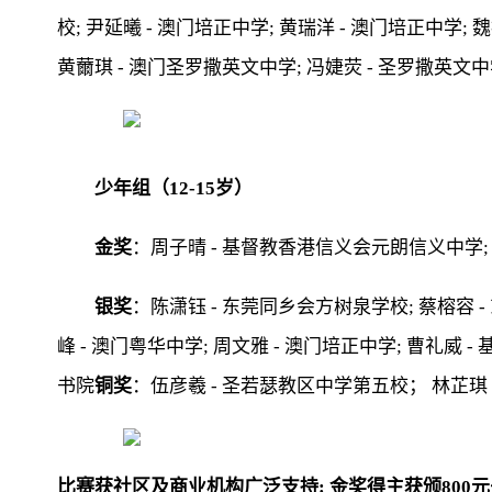
校; 尹延曦 - 澳门培正中学; 黄瑞洋 - 澳门培正中学;
黄薾琪 - 澳门圣罗撒英文中学; 冯婕荧 - 圣罗撒英文中
少年组（12-15岁）
金奖
：周子晴 - 基督教香港信义会元朗信义中学;
银奖
：陈潇钰 - 东莞同乡会方树泉学校; 蔡榕容 -
峰 - 澳门粤华中学; 周文雅 - 澳门培正中学; 曹礼威
书院
铜奖
：伍彦羲 - 圣若瑟教区中学第五校； 林芷琪
比赛获社区及商业机构广泛支持: 金奖得主获颁800元