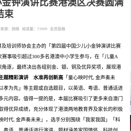
小金钟演讲比赛港澳区决赛圆满
结束
5 文章来源：网络 阅读量：15669 会员投稿
讲及培训师协会主办的「第四届中国少儿小金钟演讲比赛
本次赛事吸引超过300多名港澳中小学生参与，在「儿童A
烈角逐，最终决出各组别金、银、铜及优异奖项，展现港
主题精彩演讲 水准再创新高
「童心映时代, 金声奏未
以孝为先」等主题或自选题目，以英语、粤语、普通话进
多元内容。值得一提的是，本届比赛吸引了更多来自澳门
取得优异成绩，充分体现了港澳两地教育界及家长的积极
映时代, 金声奏未来」，选手分别围绕「我家我国」「科
、粤语、普通话进行演讲，题材涵盖家国情怀、科技创