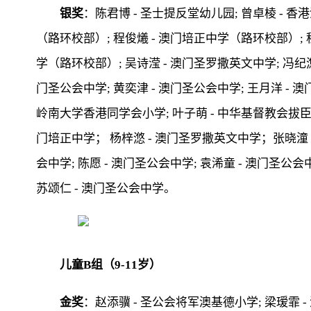
银奖
：陈君博 - 圣士提反堂幼儿园; 曾卓棱 - 
（路环校部）; 程俊爔 - 澳门培正中学（路环校部）; 
学（路环校部）; 吴诗滢 - 澳门圣罗撒英文中学; 冯纪滺 
门圣公会中学; 黄奕津 - 澳门圣公会中学; 王月洋 - 
岭南大学香港同学会小学; 叶子萌 - 中华基督教会拔臣
门培正中学； 杨梓滺 - 澳门圣罗撒英文中学；张晓潼 
会中学; 陈愿 - 澳门圣公会中学; 袁浠童 - 澳门圣公会
苏颂仁 - 澳门圣公会中学。
儿童B组（9-11岁）
金奖
：赵添骥 - 圣公会将军澳基德小学; 梁瑷霏 - 