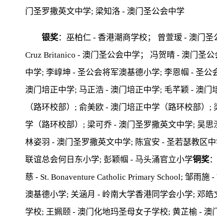
门圣罗撒英文中学; 梁知洛 - 澳门圣公会中学
银奖
：巫柏仁 - 香港潮商学校； 曾萱瑷 - 澳门圣公会中
Cruz Britanico - 澳门圣公会中学； 冯贺晴 - 
中学; 李崞坤 - 圣公会将军澳基德小学; 李恩帼 - 圣
澳门培正中学; 马正浩 - 澳门培正中学; 毛芊颖 - 澳门
（路环校部）; 俞美欧 - 澳门培正中学（路环校部）; 
学（路环校部）; 梁可乔 - 澳门圣罗撒英文中学; 吴思澄
林姿羽 - 澳门圣罗撒英文中学; 陈宜安 - 圣若瑟教区中
联谊总会何日东小学; 彭颖帼 - 马头涌官立小学
铜奖
：
慈 - St. Bonaventure Catholic Primary School; 
澳基德小学; 关涵月 - 岭南大学香港同学会小学; 邓皓
学校; 王姵颐 - 澳门化地玛圣母女子学校; 黄芷榆 -