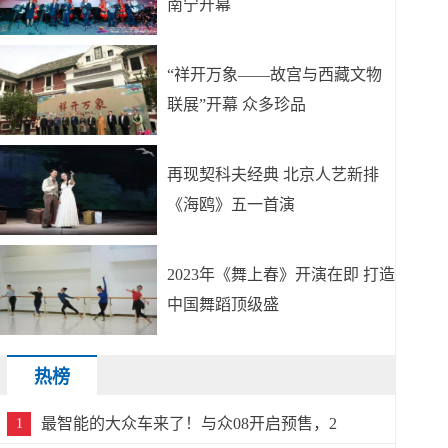
南宁开幕
“祥开万象——故宫与西藏文物
联展”开幕 众多珍品
再现契科夫经典 北京人艺新排
《海鸥》五一首演
2023年《舞上春》开演在即 打造
中国舞蹈顶级盛
热榜
最智能的大众车来了！与众08开启预售，2
1